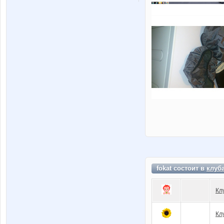
fokat состоит в
клуб
Кл
Кл