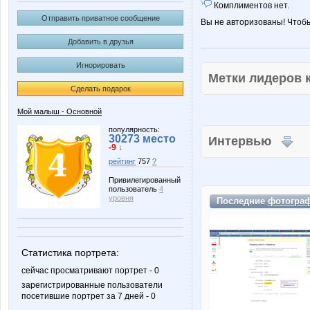
Комплиментов нет.
Отправить приватное сообщение
Вы не авторизованы! Чтоб
Добавить в друзья
Игнорировать
Метки лидеров
Сделать подарок
Мой малыш - Основной
популярность:
30273 место
Интервью
-9 ↓
рейтинг
757
?
Привилегированный
пользователь
4
уровня
Последние
фотогра
Статистика портрета:
сейчас просматривают портрет - 0
зарегистрированные пользователи
посетившие портрет за 7 дней - 0