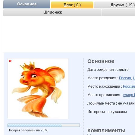
Основное
Блог
( 0 )
Друзья
( 19 )
Шпионаж
Основное
Дата рождения : скрыто
Место рождения :
Россия
,
Н
Место нахождения :
Россия
Место проживания :
улица 
Любимые места : не указа
Интересы : не указаны
Комплименты
Портрет заполнен на 75 %